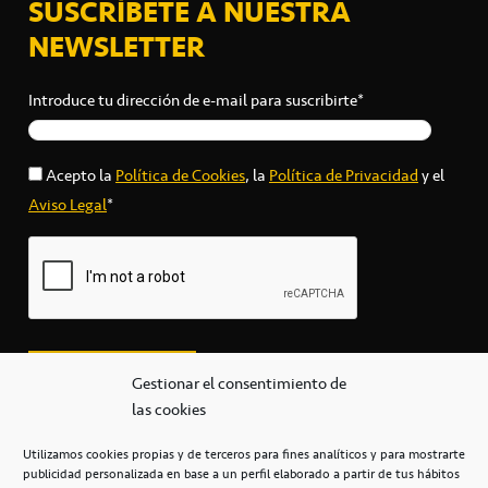
SUSCRÍBETE A NUESTRA
NEWSLETTER
Introduce tu dirección de e-mail para suscribirte*
Acepto la
Política de Cookies
, la
Política de Privacidad
y el
Aviso Legal
*
Gestionar el consentimiento de
las cookies
Utilizamos cookies propias y de terceros para fines analíticos y para mostrarte
publicidad personalizada en base a un perfil elaborado a partir de tus hábitos
secretaria@cbcanarias.es