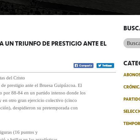
BUSC
Buscar.
 UN TRIUNFO DE PRESTIGIO ANTE EL
CATE
ABONO
as del Cristo
de prestigio ante el Bruesa Guipúzcoa. El
CRÓNIC
o por 88-84 en un partido intenso donde los
PARTID
 en otro gran ejercicio colectivo (cinco
ación), despidieron su pretemporada con
SELECCI
TEMPO
iguras (16 puntos y
ó a brillar en las estadísticas