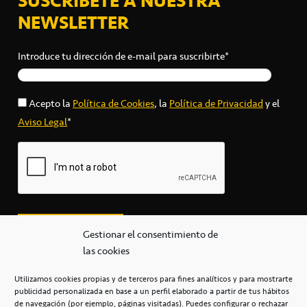
SUSCRÍBETE A NUESTRA
NEWSLETTER
Introduce tu dirección de e-mail para suscribirte*
Acepto la
Política de Cookies
, la
Política de Privacidad
y el
Aviso Legal
*
Gestionar el consentimiento de
las cookies
Utilizamos cookies propias y de terceros para fines analíticos y para mostrarte
publicidad personalizada en base a un perfil elaborado a partir de tus hábitos
secretaria@cbcanarias.es
de navegación (por ejemplo, páginas visitadas). Puedes configurar o rechazar