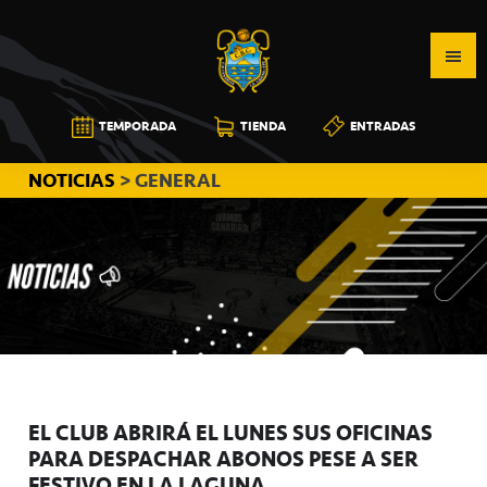
Saltar
Saltar
Saltar
a
al
a
la
contenido
la
navegación
principal
barra
CB
TEMPORADA
TIENDA
ENTRADAS
principal
lateral
CANARIAS
principal
NOTICIAS
> GENERAL
EL CLUB ABRIRÁ EL LUNES SUS OFICINAS
PARA DESPACHAR ABONOS PESE A SER
FESTIVO EN LA LAGUNA