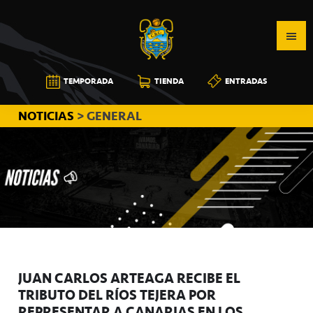
Saltar
Saltar
Saltar
a
al
a
la
contenido
la
navegación
principal
barra
CB
TEMPORADA
TIENDA
ENTRADAS
principal
lateral
CANARIAS
principal
NOTICIAS
> GENERAL
JUAN CARLOS ARTEAGA RECIBE EL
TRIBUTO DEL RÍOS TEJERA POR
REPRESENTAR A CANARIAS EN LOS