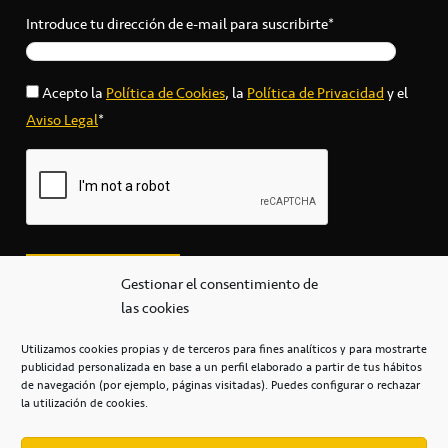
Introduce tu dirección de e-mail para suscribirte*
Acepto la
Política de Cookies
, la
Política de Privacidad
y el
Aviso Legal
*
Gestionar el consentimiento de
las cookies
Utilizamos cookies propias y de terceros para fines analíticos y para mostrarte
publicidad personalizada en base a un perfil elaborado a partir de tus hábitos
secretaria@cbcanarias.es
de navegación (por ejemplo, páginas visitadas). Puedes configurar o rechazar
+34 922 253 684
+34 922 315 909
la utilización de cookies.
C/Mercedes, s/n, Pabellón Insular de Tenerife Santiago Martín