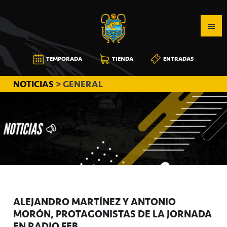
Saltar
Saltar
Saltar
a
al
a
la
contenido
la
navegación
principal
barra
CB
TEMPORADA
TIENDA
ENTRADAS
principal
lateral
CANARIAS
principal
NOTICIAS
> GENERAL
ALEJANDRO MARTÍNEZ Y ANTONIO
MORÓN, PROTAGONISTAS DE LA JORNADA
EN RADIO FEB