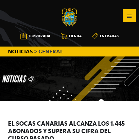
Saltar
Saltar
Saltar
a
al
a
la
contenido
la
navegación
principal
barra
CB
TEMPORADA
TIENDA
ENTRADAS
principal
lateral
CANARIAS
principal
NOTICIAS
> GENERAL
EL SOCAS CANARIAS ALCANZA LOS 1.445
ABONADOS Y SUPERA SU CIFRA DEL
CURSO PASADO