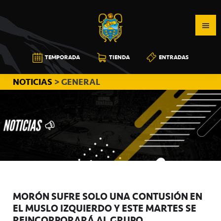
Saltar
Saltar
Saltar
a
al
a
la
contenido
la
navegación
principal
barra
CB
TEMPORADA
TIENDA
ENTRADAS
principal
lateral
CANARIAS
principal
NOTICIAS
> GENERAL
MORÓN SUFRE SOLO UNA CONTUSIÓN EN
EL MUSLO IZQUIERDO Y ESTE MARTES SE
REINCORPORARÁ AL GRUPO