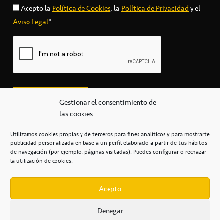
Acepto la
Política de Cookies
, la
Política de Privacidad
y el
Aviso Legal
*
Gestionar el consentimiento de
las cookies
Utilizamos cookies propias y de terceros para fines analíticos y para mostrarte
publicidad personalizada en base a un perfil elaborado a partir de tus hábitos
secretaria@cbcanarias.es
de navegación (por ejemplo, páginas visitadas). Puedes configurar o rechazar
+34 922 253 684
+34 922 315 909
la utilización de cookies.
C/Mercedes, s/n, Pabellón Insular de Tenerife Santiago Martín
Casa del Deporte / 38108 – La Laguna
Acepto
Denegar