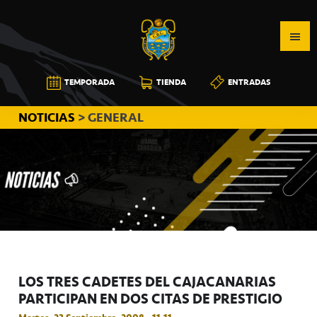
Saltar
Saltar
Saltar
a
al
a
la
contenido
la
navegación
principal
barra
CB
TEMPORADA
TIENDA
ENTRADAS
principal
lateral
CANARIAS
principal
NOTICIAS
> GENERAL
LOS TRES CADETES DEL CAJACANARIAS
PARTICIPAN EN DOS CITAS DE PRESTIGIO