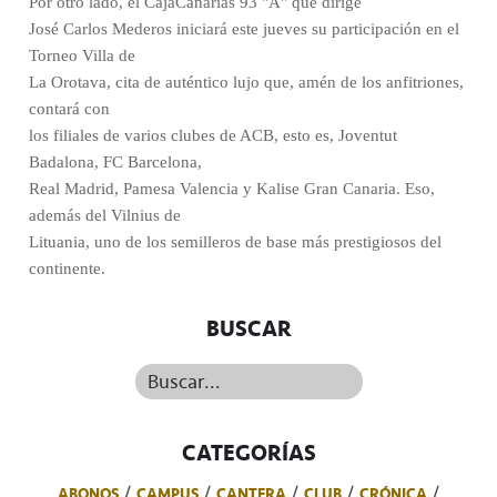
Por otro lado, el CajaCanarias 93 "A" que dirige
José Carlos Mederos iniciará este jueves su participación en el
Torneo Villa de
La Orotava, cita de auténtico lujo que, amén de los anfitriones,
contará con
los filiales de varios clubes de ACB, esto es, Joventut
Badalona, FC Barcelona,
Real Madrid, Pamesa Valencia y Kalise Gran Canaria. Eso,
además del Vilnius de
Lituania, uno de los semilleros de base más prestigiosos del
continente.
BUSCAR
Buscar...
CATEGORÍAS
ABONOS
CAMPUS
CANTERA
CLUB
CRÓNICA