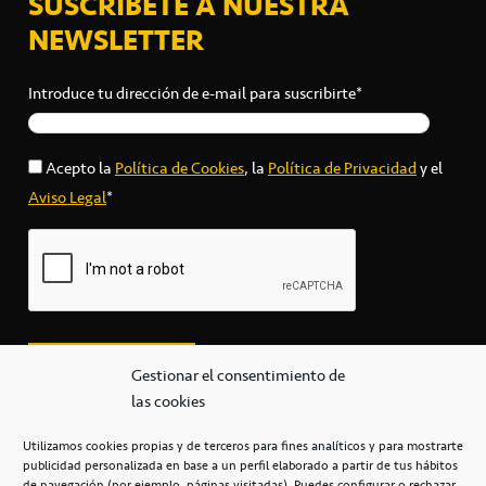
SUSCRÍBETE A NUESTRA
NEWSLETTER
Introduce tu dirección de e-mail para suscribirte*
Acepto la
Política de Cookies
, la
Política de Privacidad
y el
Aviso Legal
*
Gestionar el consentimiento de
las cookies
Utilizamos cookies propias y de terceros para fines analíticos y para mostrarte
publicidad personalizada en base a un perfil elaborado a partir de tus hábitos
secretaria@cbcanarias.es
de navegación (por ejemplo, páginas visitadas). Puedes configurar o rechazar