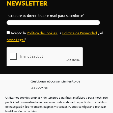
NEWSLETTER
Introduce tu dirección de e-mail para suscribirte*
Acepto la
Política de Cookies
, la
Política de Privacidad
y el
Aviso Legal
*
Gestionar el consentimiento de
las cookies
Utilizamos cookies propias y de terceros para fines analíticos y para mostrarte
publicidad personalizada en base a un perfil elaborado a partir de tus hábitos
secretaria@cbcanarias.es
de navegación (por ejemplo, páginas visitadas). Puedes configurar o rechazar
+34 922 253 684
+34 922 315 909
la utilización de cookies.