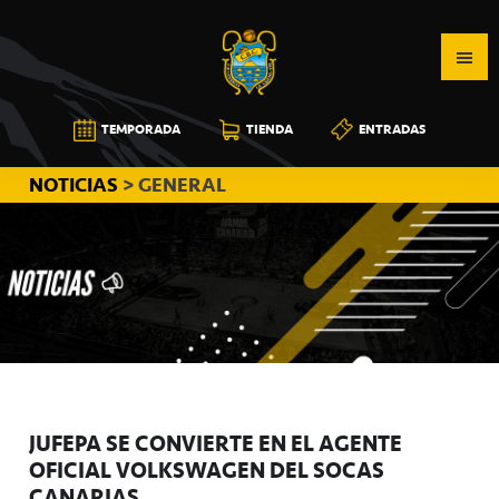
Saltar
Saltar
Saltar
a
al
a
la
contenido
la
navegación
principal
barra
CB
TEMPORADA
TIENDA
ENTRADAS
principal
lateral
CANARIAS
principal
NOTICIAS
> GENERAL
JUFEPA SE CONVIERTE EN EL AGENTE
OFICIAL VOLKSWAGEN DEL SOCAS
CANARIAS