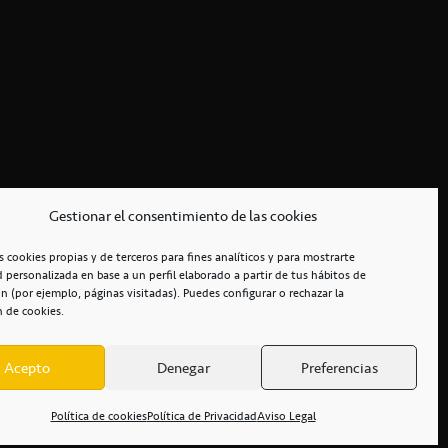
Gestionar el consentimiento de las cookies
s cookies propias y de terceros para fines analíticos y para mostrarte
d personalizada en base a un perfil elaborado a partir de tus hábitos de
n (por ejemplo, páginas visitadas). Puedes configurar o rechazar la
n de cookies.
Acepto
Denegar
Preferencias
RCIALES
/
ACCESIBILIDAD
Política de cookies
Política de Privacidad
Aviso Legal