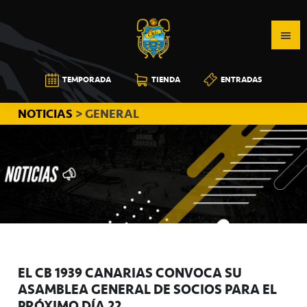
Saltar
Saltar
Saltar
a
al
a
la
contenido
la
navegación
principal
barra
CB
TEMPORADA
TIENDA
ENTRADAS
principal
lateral
CANARIAS
principal
NOTICIAS
> GENERAL
EL CB 1939 CANARIAS CONVOCA SU
ASAMBLEA GENERAL DE SOCIOS PARA EL
PRÓXIMO DÍA 22