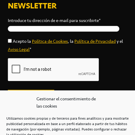
NEWSLETTER
Introduce tu dirección de e-mail para suscribirte*
Acepto la
Política de Cookies
, la
Política de Privacidad
y el
Aviso Legal
*
Gestionar el consentimiento de
las cookies
Utilizamos cookies propias y de terceros para fines analíticos y para mostrarte
publicidad personalizada en base a un perfil elaborado a partir de tus hábitos
secretaria@cbcanarias.es
de navegación (por ejemplo, páginas visitadas). Puedes configurar o rechazar
+34 922 253 684
+34 922 315 909
la utilización de cookies.