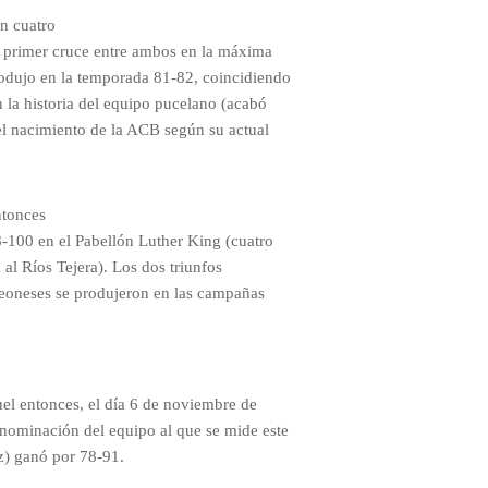
n cuatro
 El primer cruce entre ambos en la máxima
rodujo en la temporada 81-82, coincidiendo
n la historia del equipo pucelano (acabó
 del nacimiento de la ACB según su actual
ntonces
-100 en el Pabellón Luther King (cuatro
 al Ríos Tejera). Los dos triunfos
oleoneses se produjeron en las campañas
uel entonces, el día 6 de noviembre de
enominación del equipo al que se mide este
z) ganó por 78-91.