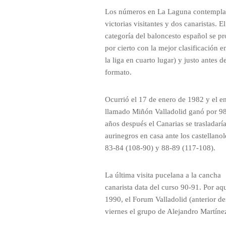
Los números en La Laguna contempla
victorias visitantes y dos canaristas.
categoría del baloncesto español se p
por cierto con la mejor clasificación e
la liga en cuarto lugar) y justo antes
formato.
Ocurrió el 17 de enero de 1982 y el e
llamado Miñón Valladolid ganó por 98
años después el Canarias se trasladaría
aurinegros en casa ante los castellan
83-84 (108-90) y 88-89 (117-108).
La última visita pucelana a la cancha
canarista data del curso 90-91. Por aq
1990, el Forum Valladolid (anterior d
viernes el grupo de Alejandro Martíne