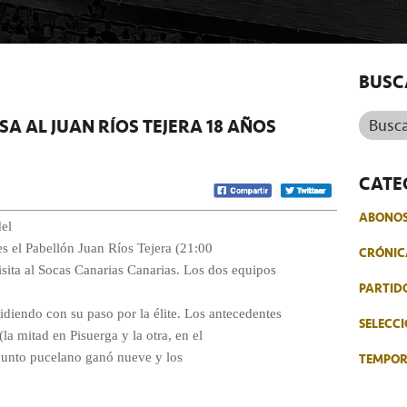
BUSC
Buscar.
SA AL JUAN RÍOS TEJERA 18 AÑOS
CATE
ABONO
del
es el Pabellón Juan Ríos Tejera (21:00
CRÓNIC
isita al Socas Canarias Canarias. Los dos equipos
PARTID
idiendo con su paso por la élite. Los antecedentes
SELECCI
la mitad en Pisuerga y la otra, en el
TEMPO
njunto pucelano ganó nueve y los