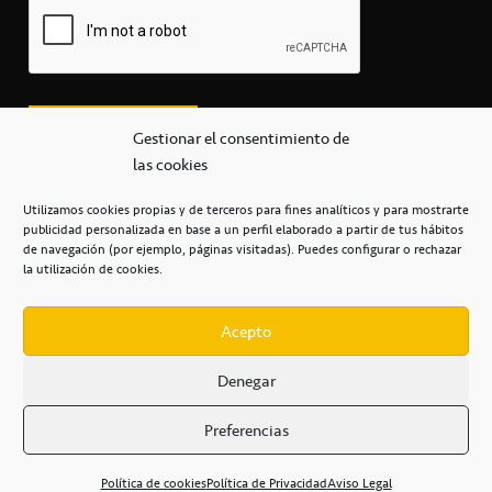
Gestionar el consentimiento de
las cookies
Utilizamos cookies propias y de terceros para fines analíticos y para mostrarte
publicidad personalizada en base a un perfil elaborado a partir de tus hábitos
secretaria@cbcanarias.es
de navegación (por ejemplo, páginas visitadas). Puedes configurar o rechazar
+34 922 253 684
+34 922 315 909
la utilización de cookies.
C/Mercedes, s/n, Pabellón Insular de Tenerife Santiago Martín
Casa del Deporte / 38108 – La Laguna
Acepto
Denegar
POLÍTICA DE PRIVACIDAD
/
POLÍTICA DE COOKIES
/
Preferencias
AVISO LEGAL
/
CONDICIONES
COMERCIALES
/
ACCESIBILIDAD
Política de cookies
Política de Privacidad
Aviso Legal