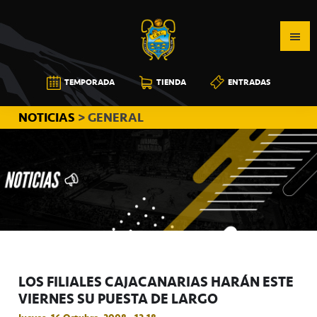
Saltar
Saltar
Saltar
a
al
a
la
contenido
la
navegación
principal
barra
CB
TEMPORADA
TIENDA
ENTRADAS
principal
lateral
CANARIAS
principal
NOTICIAS
> GENERAL
LOS FILIALES CAJACANARIAS HARÁN ESTE
VIERNES SU PUESTA DE LARGO