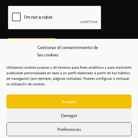
Gestionar el consentimiento de
las cookies
Utilizamos cookies propias y de terceros para fines analíticos y para mostrarte
publicidad personalizada en base a un perfil elaborado a partir de tus hábitos
secretaria@cbcanarias.es
de navegación (por ejemplo, páginas visitadas). Puedes configurar o rechazar
+34 922 253 684
+34 922 315 909
la utilización de cookies.
C/Mercedes, s/n, Pabellón Insular de Tenerife Santiago Martín
Casa del Deporte / 38108 – La Laguna
Acepto
Denegar
POLÍTICA DE PRIVACIDAD
/
POLÍTICA DE COOKIES
/
Preferencias
AVISO LEGAL
/
CONDICIONES