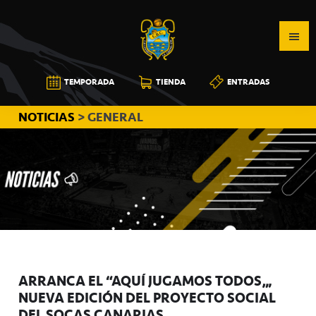
Saltar
Saltar
Saltar
a
al
a
la
contenido
la
navegación
principal
barra
CB
TEMPORADA
TIENDA
ENTRADAS
principal
lateral
CANARIAS
principal
NOTICIAS
> GENERAL
ARRANCA EL “AQUÍ JUGAMOS TODOS”,
NUEVA EDICIÓN DEL PROYECTO SOCIAL
DEL SOCAS CANARIAS