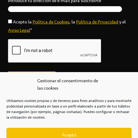
Introduce tu dirección de e-mail para suscribirte*
Acepto la
Política de Cookies
, la
Política de Privacidad
y el
Aviso Legal
*
Gestionar el consentimiento de
las cookies
Utilizamos cookies propias y de terceros para fines analíticos y para mostrarte
publicidad personalizada en base a un perfil elaborado a partir de tus hábitos
secretaria@cbcanarias.es
de navegación (por ejemplo, páginas visitadas). Puedes configurar o rechazar
+34 922 253 684
+34 922 315 909
la utilización de cookies.
C/Mercedes, s/n, Pabellón Insular de Tenerife Santiago Martín
Casa del Deporte / 38108 – La Laguna
Acepto