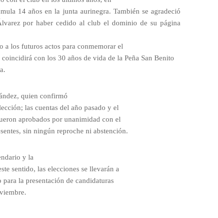
mula 14 años en la junta aurinegra. También se agradeció
Álvarez por haber cedido al club el dominio de su página
no a los futuros actos para conmemorar el
 coincidirá con los 30 años de vida de la Peña San Benito
a.
nández, quien confirmó
lección; las cuentas del año pasado y el
fueron aprobados por unanimidad con el
sentes, sin ningún reproche ni abstención.
endario y la
te sentido, las elecciones se llevarán a
o para la presentación de candidaturas
oviembre.