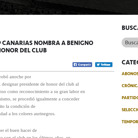
BUSC
Buscar.
39 CANARIAS NOMBRA A BENIGNO
HONOR DEL CLUB
CATE
ABONO
robó anoche por
, designar presidente de honor del club al
CRÓNIC
onso como reconocimiento a su gran labor en
PARTID
imismo, se procedió igualmente a conceder
ito la condición de
SELECCI
idad a los colores aurinegros.
TEMPO
er el buen hacer de
o con el club en los últimos años, en