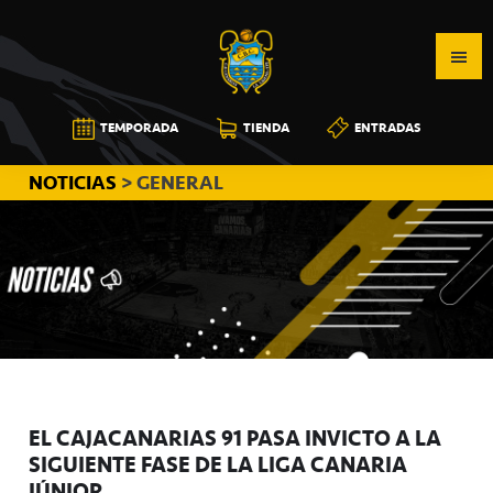
Saltar
Saltar
Saltar
a
al
a
la
contenido
la
navegación
principal
barra
CB
TEMPORADA
TIENDA
ENTRADAS
principal
lateral
CANARIAS
principal
NOTICIAS
> GENERAL
EL CAJACANARIAS 91 PASA INVICTO A LA
SIGUIENTE FASE DE LA LIGA CANARIA
JÚNIOR