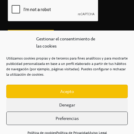
Gestionar el consentimiento de
las cookies
Utilizamos cookies propias y de terceros para fines analíticos y para mostrarte
publicidad personalizada en base a un perfil elaborado a partir de tus hábitos
secretaria@cbcanarias.es
de navegación (por ejemplo, páginas visitadas). Puedes configurar o rechazar
+34 922 253 684
+34 922 315 909
la utilización de cookies.
C/Mercedes, s/n, Pabellón Insular de Tenerife Santiago Martín
Casa del Deporte / 38108 – La Laguna
Acepto
Denegar
POLÍTICA DE PRIVACIDAD
/
POLÍTICA DE COOKIES
/
Preferencias
AVISO LEGAL
/
CONDICIONES
COMERCIALES
/
ACCESIBILIDAD
Política de cookies
Política de Privacidad
Aviso Legal