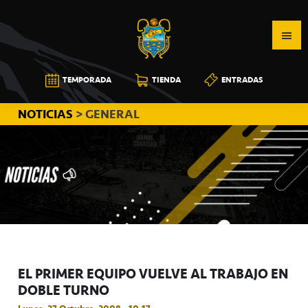
Saltar
Saltar
Saltar
a
al
a
la
contenido
la
navegación
principal
barra
CB
TEMPORADA
TIENDA
ENTRADAS
principal
lateral
CANARIAS
principal
NOTICIAS
> GENERAL
EL PRIMER EQUIPO VUELVE AL TRABAJO EN
DOBLE TURNO