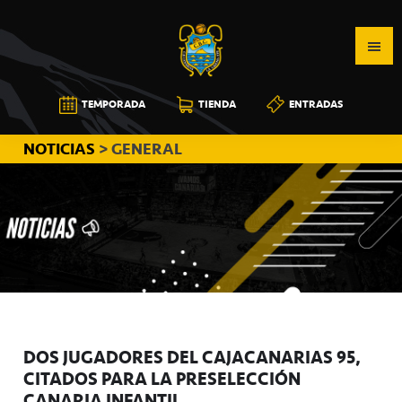
Saltar
Saltar
Saltar
a
al
a
la
contenido
la
navegación
principal
barra
CB
TEMPORADA
TIENDA
ENTRADAS
principal
lateral
CANARIAS
principal
NOTICIAS
> GENERAL
DOS JUGADORES DEL CAJACANARIAS 95,
CITADOS PARA LA PRESELECCIÓN
CANARIA INFANTIL