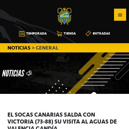
Saltar
Saltar
Saltar
a
al
a
la
contenido
la
navegación
principal
barra
CB
TEMPORADA
TIENDA
ENTRADAS
principal
lateral
CANARIAS
principal
NOTICIAS
> GENERAL
EL SOCAS CANARIAS SALDA CON
VICTORIA (73-88) SU VISITA AL AGUAS DE
VALENCIA GANDÍA