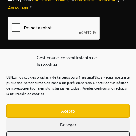
Aviso Legal
*
Gestionar el consentimiento de
las cookies
Utilizamos cookies propias y de terceros para fines analíticos y para mostrarte
publicidad personalizada en base a un perfil elaborado a partir de tus hábitos
secretaria@cbcanarias.es
de navegación (por ejemplo, páginas visitadas). Puedes configurar o rechazar
+34 922 253 684
+34 922 315 909
la utilización de cookies.
C/Mercedes, s/n, Pabellón Insular de Tenerife Santiago Martín
Casa del Deporte / 38108 – La Laguna
Acepto
Denegar
POLÍTICA DE PRIVACIDAD
/
POLÍTICA DE COOKIES
/