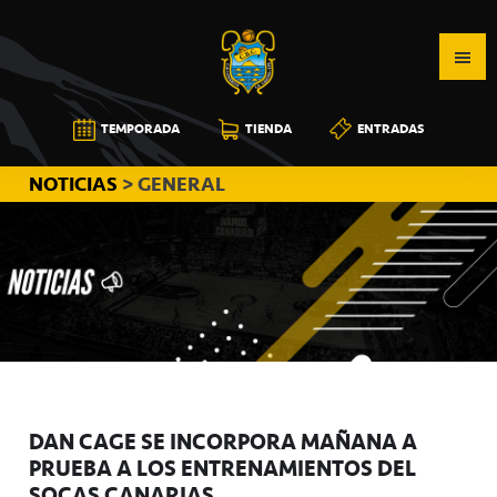
Saltar
Saltar
Saltar
a
al
a
la
contenido
la
navegación
principal
barra
CB
TEMPORADA
TIENDA
ENTRADAS
principal
lateral
CANARIAS
principal
NOTICIAS
> GENERAL
DAN CAGE SE INCORPORA MAÑANA A
PRUEBA A LOS ENTRENAMIENTOS DEL
SOCAS CANARIAS