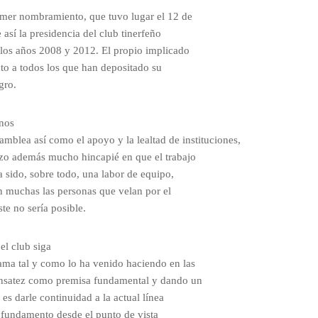
imer nombramiento, que tuvo lugar el 12 de
í la presidencia del club tinerfeño
 los años 2008 y 2012. El propio implicado
to a todos los que han depositado su
ro.
 nos
amblea así como el apoyo y la lealtad de instituciones,
izo además mucho hincapié en que el trabajo
 sido, sobre todo, una labor de equipo,
on muchas las personas que velan por el
te no sería posible.
l club siga
ama tal y como lo ha venido haciendo en las
ensatez como premisa fundamental y dando un
 es darle continuidad a la actual línea
y fundamento desde el punto de vista