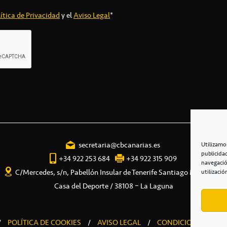
ítica de Privacidad
y el
Aviso Legal
*
secretaria@cbcanarias.es
Utilizamo
publicida
+34 922 253 684
+34 922 315 909
navegació
C/Mercedes, s/n, Pabellón Insular de Tenerife Santiago Martín
utilizació
Casa del Deporte / 38108 – La Laguna
/
POLÍTICA DE COOKIES
/
AVISO LEGAL
/
CONDICIONES COME