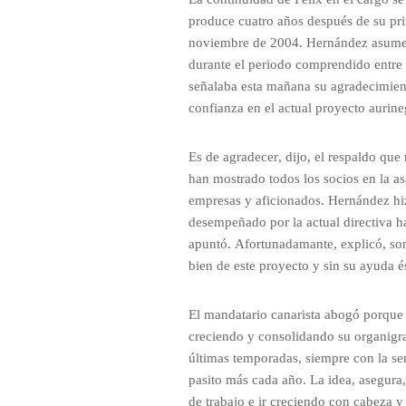
produce cuatro años después de su pr
noviembre de 2004. Hernández asume as
durante el periodo comprendido entre
señalaba esta mañana su agradecimien
confianza en el actual proyecto aurineg
Es de agradecer, dijo, el respaldo que
han mostrado todos los socios en la as
empresas y aficionados. Hernández h
desempeñado por la actual directiva ha
apuntó. Afortunadamante, explicó, s
bien de este proyecto y sin su ayuda és
El mandatario canarista abogó porque e
creciendo y consolidando su organigr
últimas temporadas, siempre con la s
pasito más cada año. La idea, asegura,
de trabajo e ir creciendo con cabeza 