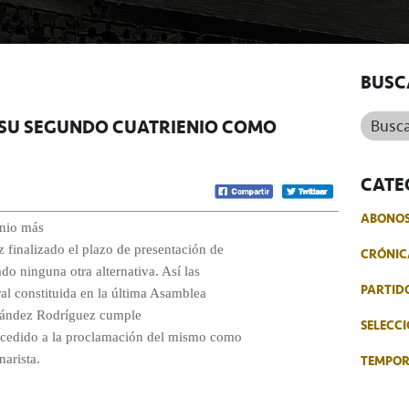
BUSC
Buscar.
A SU SEGUNDO CUATRIENIO COMO
CATE
ABONO
enio más
 finalizado el plazo de presentación de
CRÓNIC
do ninguna otra alternativa. Así las
PARTID
ral constituida en la última Asamblea
nández Rodríguez cumple
SELECCI
procedido a la proclamación del mismo como
TEMPO
arista.