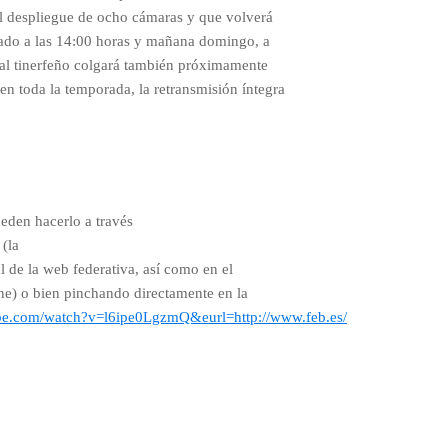
l despliegue de ocho cámaras y que volverá
bado a las 14:00 horas y mañana domingo, a
anal tinerfeño colgará también próximamente
en toda la temporada, la retransmisión íntegra
ueden hacerlo a través
(la
l de la web federativa, así como en el
he) o bien pinchando directamente en la
be.com/watch?v=l6ipe0LgzmQ&eurl=http://www.feb.es/