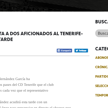
BUSC
Buscar.
TA A DOS AFICIONADOS AL TENERIFE-
TARDE
CATE
ABONO
CRÓNIC
PARTID
Hernández García ha
dos pases del CD Tenerife que el club
SELECCI
os cada vez que el representativo
TEMPO
nández acudirá esta tarde con un
ópez para presenciar en directo el choque que