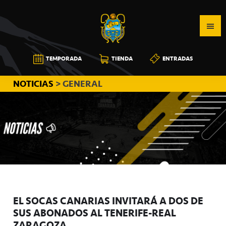
Saltar
Saltar
Saltar
a
al
a
la
contenido
la
navegación
principal
barra
CB
TEMPORADA
TIENDA
ENTRADAS
principal
lateral
CANARIAS
principal
NOTICIAS
> GENERAL
EL SOCAS CANARIAS INVITARÁ A DOS DE
SUS ABONADOS AL TENERIFE-REAL
ZARAGOZA