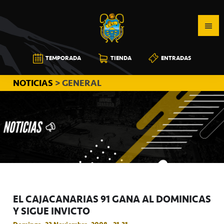
Saltar
Saltar
Saltar
a
al
a
la
contenido
la
navegación
principal
barra
CB
TEMPORADA
TIENDA
ENTRADAS
principal
lateral
CANARIAS
principal
NOTICIAS
> GENERAL
EL CAJACANARIAS 91 GANA AL DOMINICAS
Y SIGUE INVICTO