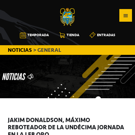
Saltar
Saltar
Saltar
a
al
a
la
contenido
la
navegación
principal
barra
CB
TEMPORADA
TIENDA
ENTRADAS
principal
lateral
CANARIAS
principal
NOTICIAS
> GENERAL
JAKIM DONALDSON, MÁXIMO
REBOTEADOR DE LA UNDÉCIMA JORNADA
EN LA LEB ORO