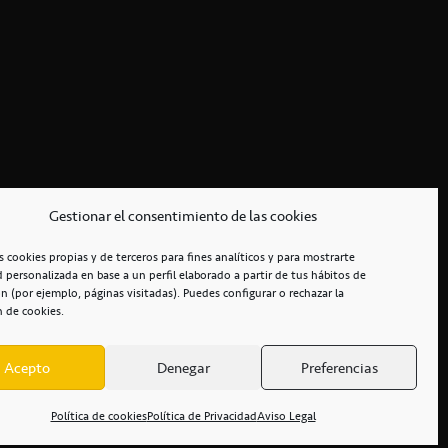
Gestionar el consentimiento de las cookies
s cookies propias y de terceros para fines analíticos y para mostrarte
d personalizada en base a un perfil elaborado a partir de tus hábitos de
n (por ejemplo, páginas visitadas). Puedes configurar o rechazar la
n de cookies.
Acepto
Denegar
Preferencias
RCIALES
/
ACCESIBILIDAD
Política de cookies
Política de Privacidad
Aviso Legal