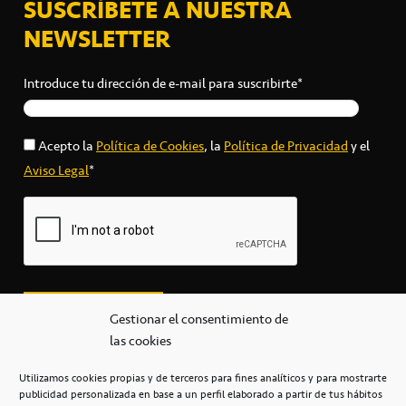
SUSCRÍBETE A NUESTRA
NEWSLETTER
Introduce tu dirección de e-mail para suscribirte*
Acepto la
Política de Cookies
, la
Política de Privacidad
y el
Aviso Legal
*
Gestionar el consentimiento de
las cookies
Utilizamos cookies propias y de terceros para fines analíticos y para mostrarte
publicidad personalizada en base a un perfil elaborado a partir de tus hábitos
secretaria@cbcanarias.es