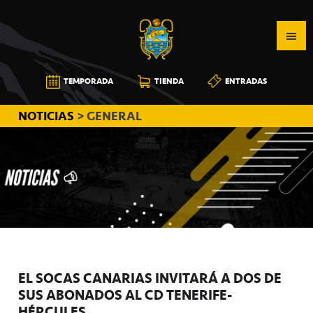
Saltar
Saltar
Saltar
a
al
a
la
contenido
la
navegación
principal
barra
CB
TEMPORADA
TIENDA
ENTRADAS
principal
lateral
CANARIAS
principal
NOTICIAS
> GENERAL
EL SOCAS CANARIAS INVITARÁ A DOS DE
SUS ABONADOS AL CD TENERIFE-
HÉRCULES