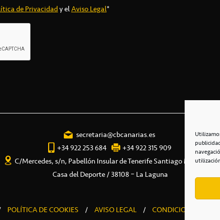
ítica de Privacidad
y el
Aviso Legal
*
secretaria@cbcanarias.es
Utilizamo
publicida
+34 922 253 684
+34 922 315 909
navegació
C/Mercedes, s/n, Pabellón Insular de Tenerife Santiago Martín
utilizació
Casa del Deporte / 38108 – La Laguna
/
POLÍTICA DE COOKIES
/
AVISO LEGAL
/
CONDICIONES COME