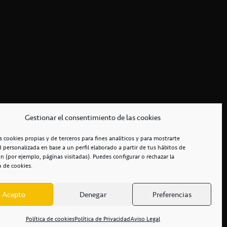
Gestionar el consentimiento de las cookies
s cookies propias y de terceros para fines analíticos y para mostrarte
d personalizada en base a un perfil elaborado a partir de tus hábitos de
n (por ejemplo, páginas visitadas). Puedes configurar o rechazar la
n de cookies.
Acepto
Denegar
Preferencias
RCIALES
/
ACCESIBILIDAD
Política de cookies
Política de Privacidad
Aviso Legal