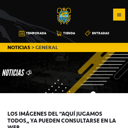
Saltar
Saltar
Saltar
a
al
a
la
contenido
la
navegación
principal
barra
CB
TEMPORADA
TIENDA
ENTRADAS
principal
lateral
CANARIAS
principal
NOTICIAS
> GENERAL
LOS IMÁGENES DEL “AQUÍ JUGAMOS
TODOS” YA PUEDEN CONSULTARSE EN LA
WEB