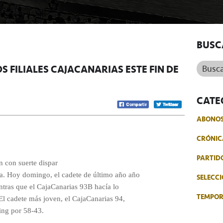
BUSC
Buscar.
S FILIALES CAJACANARIAS ESTE FIN DE
CATE
ABONO
CRÓNIC
PARTID
n con suerte dispar
a. Hoy domingo, el cadete de último año año
SELECCI
tras que el CajaCanarias 93B hacía lo
TEMPO
El cadete más joven, el CajaCanarias 94,
King por 58-43.