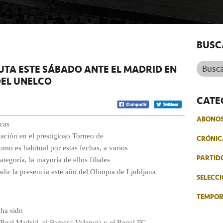
BUSC
Buscar.
UTA ESTE SÁBADO ANTE EL MADRID EN
DEL UNELCO
CATE
ABONO
ocas
pación en el prestigioso Torneo de
CRÓNIC
omo es habitual por estas fechas, a varios
PARTID
tegoría, la mayoría de ellos filiales
dir la presencia este año del Olimpia de Ljubljana
SELECCI
TEMPO
 ha sido
Real Madrid, el Pamesa Valencia y el Regal FC