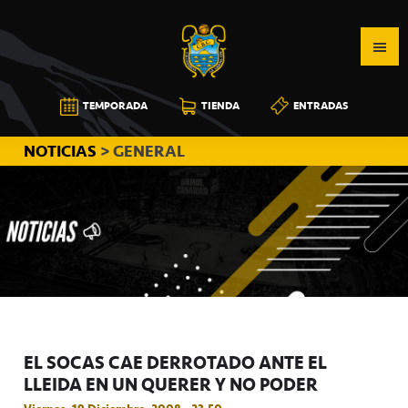
Saltar
Saltar
Saltar
a
al
a
la
contenido
la
navegación
principal
barra
CB
TEMPORADA
TIENDA
ENTRADAS
principal
lateral
CANARIAS
principal
NOTICIAS
> GENERAL
EL SOCAS CAE DERROTADO ANTE EL
LLEIDA EN UN QUERER Y NO PODER