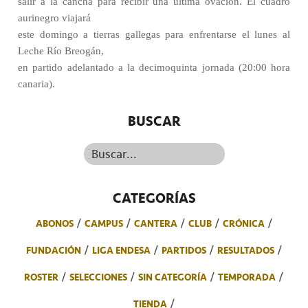
salir a la cancha para recibir una última ovación. El cuadro
aurinegro viajará
este domingo a tierras gallegas para enfrentarse el lunes al
Leche Río Breogán,
en partido adelantado a la decimoquinta jornada (20:00 hora
canaria).
BUSCAR
Buscar...
CATEGORÍAS
ABONOS
CAMPUS
CANTERA
CLUB
CRÓNICA
FUNDACIÓN
LIGA ENDESA
PARTIDOS
RESULTADOS
ROSTER
SELECCIONES
SIN CATEGORÍA
TEMPORADA
TIENDA