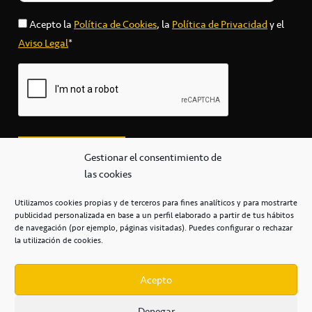
Acepto la
Política de Cookies
, la
Política de Privacidad
y el
Aviso Legal
*
Gestionar el consentimiento de
las cookies
Utilizamos cookies propias y de terceros para fines analíticos y para mostrarte
publicidad personalizada en base a un perfil elaborado a partir de tus hábitos
secretaria@cbcanarias.es
de navegación (por ejemplo, páginas visitadas). Puedes configurar o rechazar
+34 922 253 684
+34 922 315 909
la utilización de cookies.
C/Mercedes, s/n, Pabellón Insular de Tenerife Santiago Martín
Casa del Deporte / 38108 – La Laguna
Acepto
Denegar