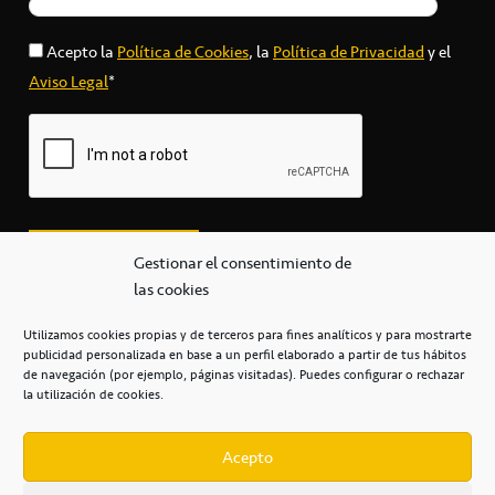
Acepto la
Política de Cookies
, la
Política de Privacidad
y el
Aviso Legal
*
Gestionar el consentimiento de
las cookies
Utilizamos cookies propias y de terceros para fines analíticos y para mostrarte
publicidad personalizada en base a un perfil elaborado a partir de tus hábitos
secretaria@cbcanarias.es
de navegación (por ejemplo, páginas visitadas). Puedes configurar o rechazar
+34 922 253 684
+34 922 315 909
la utilización de cookies.
C/Mercedes, s/n, Pabellón Insular de Tenerife Santiago Martín
Casa del Deporte / 38108 – La Laguna
Acepto