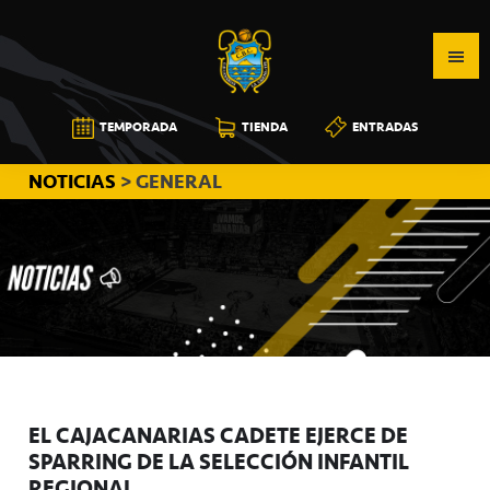
Saltar
Saltar
Saltar
a
al
a
la
contenido
la
navegación
principal
barra
CB
TEMPORADA
TIENDA
ENTRADAS
principal
lateral
CANARIAS
principal
NOTICIAS
> GENERAL
EL CAJACANARIAS CADETE EJERCE DE
SPARRING DE LA SELECCIÓN INFANTIL
REGIONAL