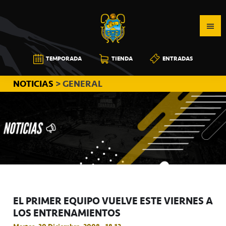
Saltar
Saltar
Saltar
a
al
a
la
contenido
la
navegación
principal
barra
CB
TEMPORADA
TIENDA
ENTRADAS
principal
lateral
CANARIAS
principal
NOTICIAS
> GENERAL
EL PRIMER EQUIPO VUELVE ESTE VIERNES A
LOS ENTRENAMIENTOS