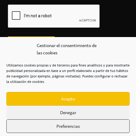
Gestionar el consentimiento de
las cookies
Utilizamos cookies propias y de terceros para fines analíticos y para mostrarte
publicidad personalizada en base a un perfil elaborado a partir de tus hábitos
secretaria@cbcanarias.es
de navegación (por ejemplo, páginas visitadas). Puedes configurar o rechazar
+34 922 253 684
+34 922 315 909
la utilización de cookies.
C/Mercedes, s/n, Pabellón Insular de Tenerife Santiago Martín
Casa del Deporte / 38108 – La Laguna
Acepto
Denegar
POLÍTICA DE PRIVACIDAD
/
POLÍTICA DE COOKIES
/
Preferencias
AVISO LEGAL
/
CONDICIONES