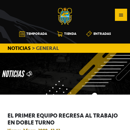
Saltar
Saltar
Saltar
a
al
a
la
contenido
la
navegación
principal
barra
CB
TEMPORADA
TIENDA
ENTRADAS
principal
lateral
CANARIAS
principal
NOTICIAS
> GENERAL
EL PRIMER EQUIPO REGRESA AL TRABAJO
EN DOBLE TURNO