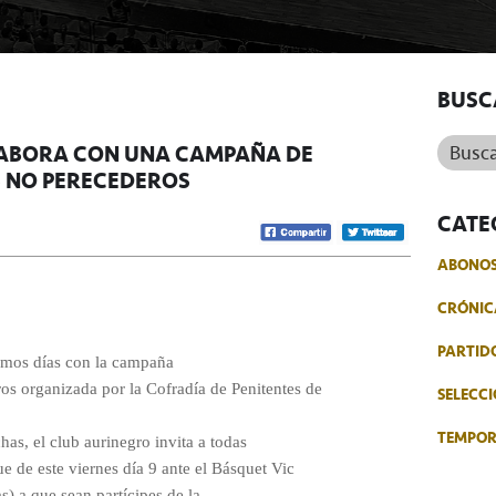
BUSC
Buscar.
LABORA CON UNA CAMPAÑA DE
S NO PERECEDEROS
CATE
ABONO
CRÓNIC
PARTID
ximos días con la campaña
os organizada por la Cofradía de Penitentes de
SELECCI
TEMPO
has, el club aurinegro invita a todas
e de este viernes día 9 ante el Básquet Vic
s) a que sean partícipes de la