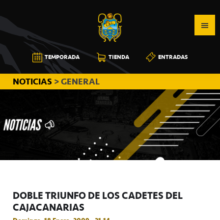
Saltar
Saltar
Saltar
a
al
a
la
contenido
la
navegación
principal
barra
CB
TEMPORADA
TIENDA
ENTRADAS
principal
lateral
CANARIAS
principal
NOTICIAS
> GENERAL
DOBLE TRIUNFO DE LOS CADETES DEL
CAJACANARIAS