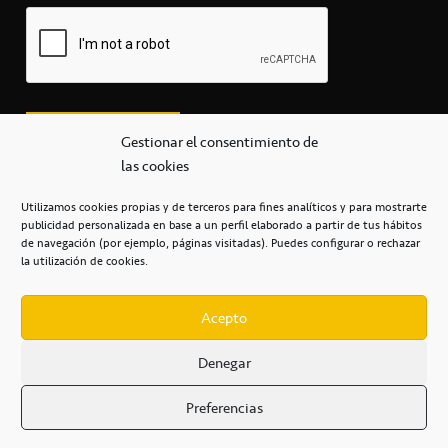
Gestionar el consentimiento de
las cookies
Utilizamos cookies propias y de terceros para fines analíticos y para mostrarte
publicidad personalizada en base a un perfil elaborado a partir de tus hábitos
secretaria@cbcanarias.es
de navegación (por ejemplo, páginas visitadas). Puedes configurar o rechazar
+34 922 253 684
+34 922 315 909
la utilización de cookies.
C/Mercedes, s/n, Pabellón Insular de Tenerife Santiago Martín
Casa del Deporte / 38108 – La Laguna
Acepto
Denegar
POLÍTICA DE PRIVACIDAD
/
POLÍTICA DE COOKIES
/
Preferencias
AVISO LEGAL
/
CONDICIONES
COMERCIALES
/
ACCESIBILIDAD