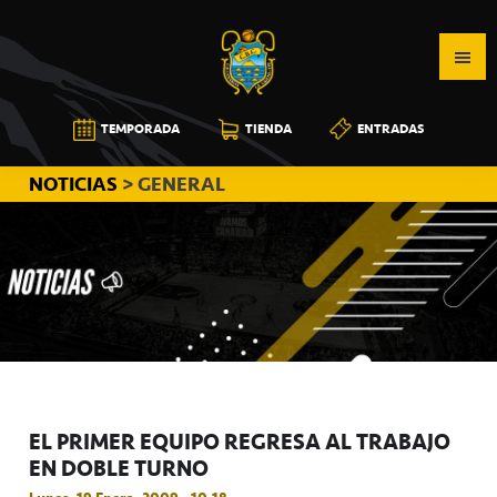
Saltar
Saltar
Saltar
a
al
a
la
contenido
la
navegación
principal
barra
CB
TEMPORADA
TIENDA
ENTRADAS
principal
lateral
CANARIAS
principal
NOTICIAS
> GENERAL
EL PRIMER EQUIPO REGRESA AL TRABAJO
EN DOBLE TURNO