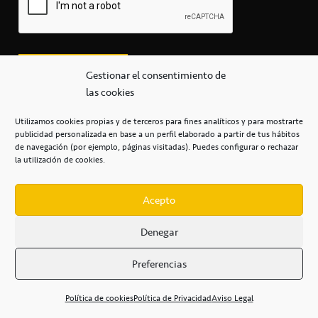
Gestionar el consentimiento de
las cookies
Utilizamos cookies propias y de terceros para fines analíticos y para mostrarte
publicidad personalizada en base a un perfil elaborado a partir de tus hábitos
secretaria@cbcanarias.es
de navegación (por ejemplo, páginas visitadas). Puedes configurar o rechazar
+34 922 253 684
+34 922 315 909
la utilización de cookies.
C/Mercedes, s/n, Pabellón Insular de Tenerife Santiago Martín
Casa del Deporte / 38108 – La Laguna
Acepto
Denegar
POLÍTICA DE PRIVACIDAD
/
POLÍTICA DE COOKIES
/
Preferencias
AVISO LEGAL
/
CONDICIONES
COMERCIALES
/
ACCESIBILIDAD
Política de cookies
Política de Privacidad
Aviso Legal