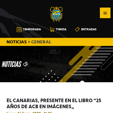
Saltar
Saltar
Saltar
a
al
a
la
contenido
la
navegación
principal
barra
CB
TEMPORADA
TIENDA
ENTRADAS
principal
lateral
CANARIAS
principal
NOTICIAS
> GENERAL
EL CANARIAS, PRESENTE EN EL LIBRO “25
AÑOS DE ACB EN IMÁGENES”