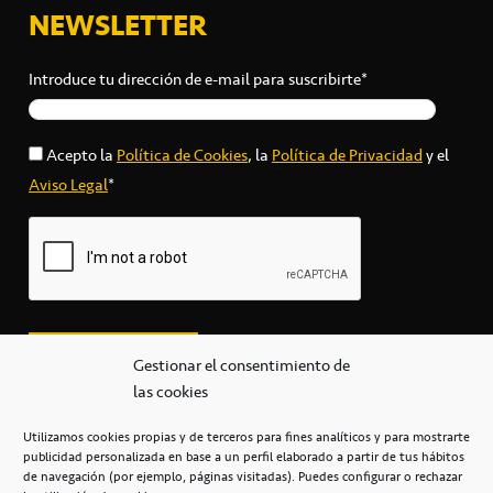
NEWSLETTER
Introduce tu dirección de e-mail para suscribirte*
Acepto la
Política de Cookies
, la
Política de Privacidad
y el
Aviso Legal
*
Gestionar el consentimiento de
las cookies
Utilizamos cookies propias y de terceros para fines analíticos y para mostrarte
publicidad personalizada en base a un perfil elaborado a partir de tus hábitos
secretaria@cbcanarias.es
de navegación (por ejemplo, páginas visitadas). Puedes configurar o rechazar