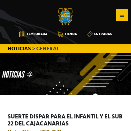
Saltar
Saltar
Saltar
a
al
a
la
contenido
la
navegación
principal
barra
CB
TEMPORADA
TIENDA
ENTRADAS
principal
lateral
CANARIAS
principal
NOTICIAS
> GENERAL
SUERTE DISPAR PARA EL INFANTIL Y EL SUB
22 DEL CAJACANARIAS