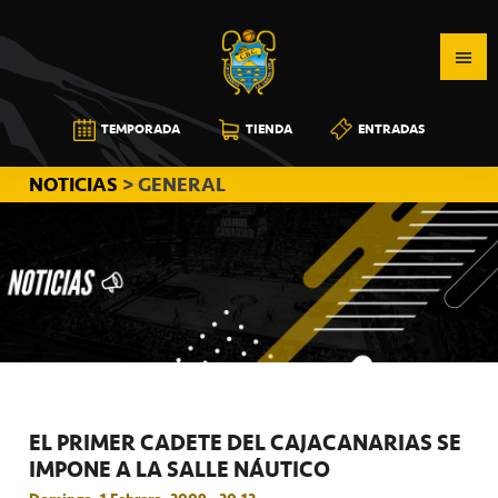
Saltar
Saltar
Saltar
a
al
a
la
contenido
la
navegación
principal
barra
CB
TEMPORADA
TIENDA
ENTRADAS
principal
lateral
CANARIAS
principal
NOTICIAS
> GENERAL
EL PRIMER CADETE DEL CAJACANARIAS SE
IMPONE A LA SALLE NÁUTICO