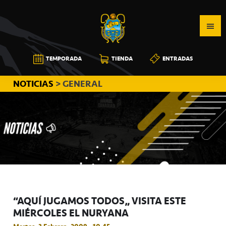
Saltar
Saltar
Saltar
a
al
a
la
contenido
la
navegación
principal
barra
CB
TEMPORADA
TIENDA
ENTRADAS
principal
lateral
CANARIAS
principal
NOTICIAS
> GENERAL
“AQUÍ JUGAMOS TODOS” VISITA ESTE
MIÉRCOLES EL NURYANA