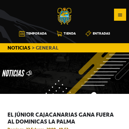
Saltar
Saltar
Saltar
a
al
a
la
contenido
la
navegación
principal
barra
CB
TEMPORADA
TIENDA
ENTRADAS
principal
lateral
CANARIAS
principal
NOTICIAS
> GENERAL
EL JÚNIOR CAJACANARIAS GANA FUERA
AL DOMINICAS LA PALMA