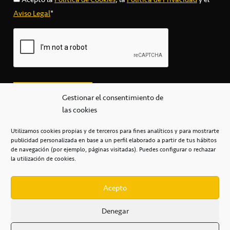
Aviso Legal
*
Gestionar el consentimiento de
las cookies
Utilizamos cookies propias y de terceros para fines analíticos y para mostrarte
publicidad personalizada en base a un perfil elaborado a partir de tus hábitos
secretaria@cbcanarias.es
de navegación (por ejemplo, páginas visitadas). Puedes configurar o rechazar
+34 922 253 684
+34 922 315 909
la utilización de cookies.
C/Mercedes, s/n, Pabellón Insular de Tenerife Santiago Martín
Casa del Deporte / 38108 – La Laguna
Acepto
Denegar
POLÍTICA DE PRIVACIDAD
/
POLÍTICA DE COOKIES
/