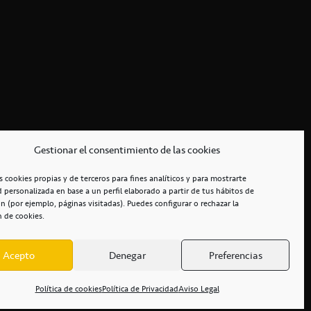
Gestionar el consentimiento de las cookies
s cookies propias y de terceros para fines analíticos y para mostrarte
d personalizada en base a un perfil elaborado a partir de tus hábitos de
n (por ejemplo, páginas visitadas). Puedes configurar o rechazar la
n de cookies.
Acepto
Denegar
Preferencias
RCIALES
/
ACCESIBILIDAD
Política de cookies
Política de Privacidad
Aviso Legal