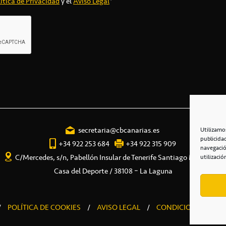
ítica de Privacidad
y el
Aviso Legal
*
secretaria@cbcanarias.es
Utilizamo
publicida
+34 922 253 684
+34 922 315 909
navegació
C/Mercedes, s/n, Pabellón Insular de Tenerife Santiago Martín
utilizació
Casa del Deporte / 38108 – La Laguna
/
POLÍTICA DE COOKIES
/
AVISO LEGAL
/
CONDICIONES COME