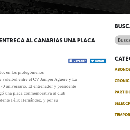
BUSC
Buscar.
E ENTREGA AL CANARIAS UNA PLACA
CATE
ABONO
ado, en los prolegómenos
de voleibol entre el CV Jamper Aguere y La
CRÓNIC
70 aniversario. El entrenador y presidente
PARTID
gó una placa conmemorativa al club
idente Félix Hernández, y por su
SELECCI
TEMPO