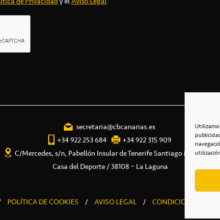
ítica de Privacidad
y el
Aviso Legal
*
secretaria@cbcanarias.es
Utilizamo
publicida
+34 922 253 684
+34 922 315 909
navegació
C/Mercedes, s/n, Pabellón Insular de Tenerife Santiago Martín
utilizació
Casa del Deporte / 38108 – La Laguna
/
POLÍTICA DE COOKIES
/
AVISO LEGAL
/
CONDICIONES COME