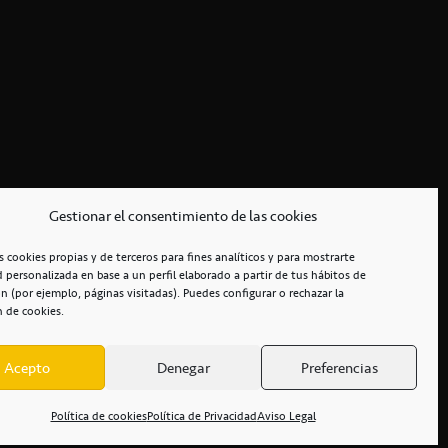
Gestionar el consentimiento de las cookies
s cookies propias y de terceros para fines analíticos y para mostrarte
d personalizada en base a un perfil elaborado a partir de tus hábitos de
n (por ejemplo, páginas visitadas). Puedes configurar o rechazar la
n de cookies.
Acepto
Denegar
Preferencias
RCIALES
/
ACCESIBILIDAD
Política de cookies
Política de Privacidad
Aviso Legal