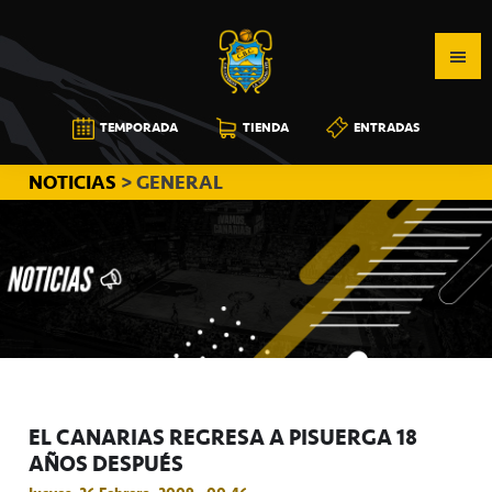
Saltar
Saltar
Saltar
a
al
a
la
contenido
la
navegación
principal
barra
CB
TEMPORADA
TIENDA
ENTRADAS
principal
lateral
CANARIAS
principal
NOTICIAS
> GENERAL
EL CANARIAS REGRESA A PISUERGA 18
AÑOS DESPUÉS