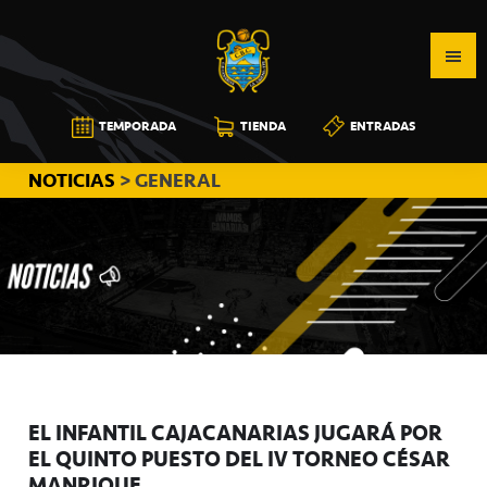
Saltar
Saltar
Saltar
a
al
a
la
contenido
la
navegación
principal
barra
CB
TEMPORADA
TIENDA
ENTRADAS
principal
lateral
CANARIAS
principal
NOTICIAS
> GENERAL
EL INFANTIL CAJACANARIAS JUGARÁ POR
EL QUINTO PUESTO DEL IV TORNEO CÉSAR
MANRIQUE